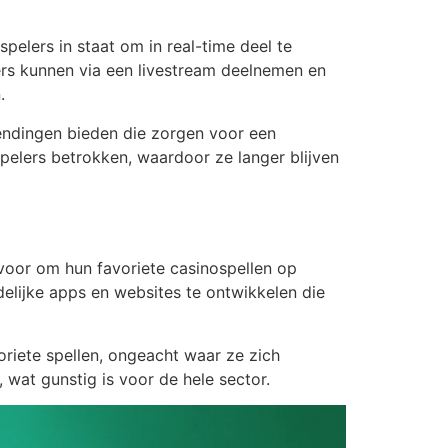
pelers in staat om in real-time deel te
ers kunnen via een livestream deelnemen en
.
endingen bieden die zorgen voor een
pelers betrokken, waardoor ze langer blijven
voor om hun favoriete casinospellen op
delijke apps en websites te ontwikkelen die
riete spellen, ongeacht waar ze zich
 wat gunstig is voor de hele sector.