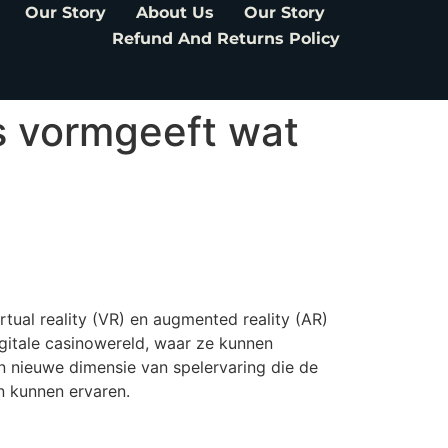
Our Story
About Us
Our Story
Refund And Returns Policy
s vormgeeft wat
tual reality (VR) en augmented reality (AR)
igitale casinowereld, waar ze kunnen
een nieuwe dimensie van spelervaring die de
n kunnen ervaren.