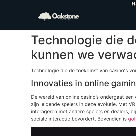
H
Technologie die d
kunnen we verwa
Technologie die de toekomst van casino's v
Innovaties in online gami
De wereld van online casino’s ondergaat een e
zijn leidende spelers in deze evolutie. Met 
interageren met andere spelers en dealers, bi
sociale interactie bevordert. Bovendien is
gol