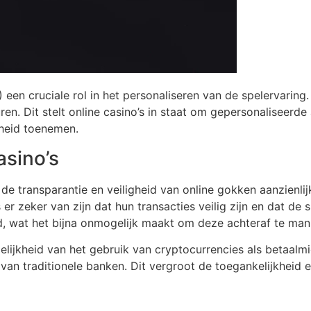
I) een cruciale rol in het personaliseren van de spelervari
uren. Dit stelt online casino’s in staat om gepersonaliseer
heid toenemen.
asino’s
de transparantie en veiligheid van online gokken aanzienli
r zeker van zijn dat hun transacties veilig zijn en dat de s
, wat het bijna onmogelijk maakt om deze achteraf te man
lijkheid van het gebruik van cryptocurrencies als betaalmi
van traditionele banken. Dit vergroot de toegankelijkheid 